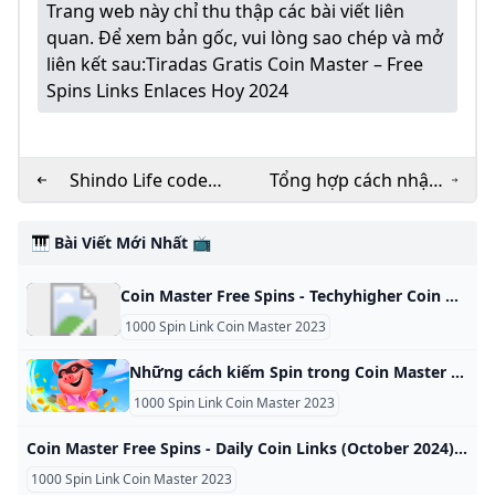
Trang web này chỉ thu thập các bài viết liên
quan. Để xem bản gốc, vui lòng sao chép và mở
liên kết sau:
Tiradas Gratis Coin Master – Free
Spins Links Enlaces Hoy 2024
Shindo Life codes
Tổng hợp cách nhận
for October 2024
1000 spin link Coin
Master 2024 hàng
🎹 Bài Viết Mới Nhất 📺
ngày
Coin Master Free Spins - Techyhigher Coin Master free spins Are you looking for some free spins in Coin Master? The developer, Moon Active, releases links every day that you can use to get extra by rajanr228 Where can I find Coin Master free spins links You can find Coin Master free spin links on on our website so be sure to check daily. Do coin master free spins links expire You have not used the coin master free spins or earn coin link, you can use this link, you must remember that the coin free spins link remains valid for three days, After which the link ends, the coin master free spin links comes daily.
1000 Spin Link Coin Master 2023
Những cách kiếm Spin trong Coin Master Cách kiếm Spin trong Coin Master không thiếu, chủ yếu là bạn phải chăm chỉ mới có cơ hội nhận được hàng loạ
1000 Spin Link Coin Master 2023
Coin Master Free Spins - Daily Coin Links (October 2024) Addicted to Coin Master and its spins? You might want to read one to get some freebies. Any updated links for Coin Master free spins? By Josh BrownFreelance Editor & Writer Published: Aug 11, 2022, 3:52 pm Updated: Oct 21, 2024, 4:09 pm - 25 pins 10 spins, 1 million coins 25 spins 25 spins August 30 25 spins 10 spins, 1 million coins August 9 25 spins 25 spins 25 spins 25 spins 25 spins 25 spins 10 spins, 1 million coins May 14 40 spins 70 spins 25 spins 25 spins 25 spins May 13 25 spins 25 spins 25 spins 25 spins 25 spins 60 spins 25 spins 25 spins May 12 25 spins 25 spins 25 spins 25 spins 25 spins 10 spins, 1 million coins 25 spins May 11 May 10 25 spins 25 spins 25 spins 25 spins 25 spins The last set of free spins links there won’t work.
1000 Spin Link Coin Master 2023