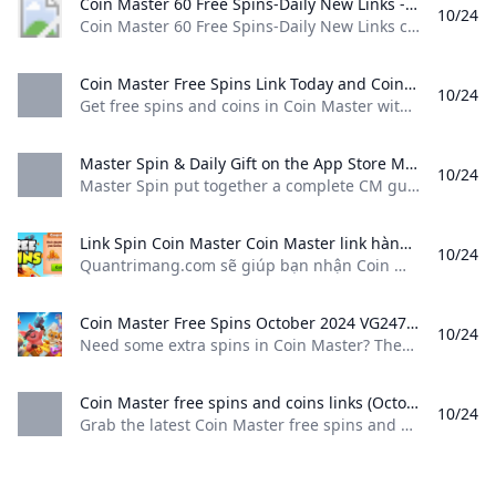
Coin Master 60 Free Spins-Daily New Links - Mosttechs Coin Master 60 Free Spins-Daily New Links coin master free spin coin master free spins coin master free spin link 2021coin master free spin promo code
10/24
Coin Master 60 Free Spins-Daily New Links coin master free spin, coin master free spins, coin master free spin link 2021,coin master free spin promo code, Best way to get more free spin and coin Apart from the Daily Free Spin link, more spin can be found in other ways.- Invite friends through Facebook-In the game’s menu, you have the Invite Friends option, in which you can get 40 and more spin rewards by inviting your friends on Facebook.
Coin Master Free Spins Link Today and Coins (September 2024) - N4G Get free spins and coins in Coin Master with our helpful guide. Learn how to maximize your rewards invite friends and participate in events
10/24
Get free spins and coins in Coin Master with our helpful guide. Learn how to maximize your rewards, invite friends, and participate in events Russell Carpenter Jul 2 2023 0 Comments Follow us 25 spins 25 spins 25 spins 10 spins, 1 million coins 25 spins 25 spins 25 spins Coin Master Daily Spins (Expired Codes) Coin Master free daily spins and coins expire after 3 days, so make to redeem them before they expire and get the highest number of free spins.
‎Master Spin & Daily Gift on the App Store Master Spin put together a complete CM guide with everything that you need to know for the absolute beginners and the more advanced players. CM is a super fun…
10/24
Master Spin put together a complete CM guide with everything that you need to know, for the absolute beginners, and the more advanced players. CM is a super fun… Daily Spins, Coin & Rare Card Phu Nguyen Designed for iPad 4.7 • 2.8K Ratings Free Offers In-App Purchases Best tips you need to know!Master Spin put together a complete CM guide with everything that you need to know, for the absolute beginners, and the more advanced players.
Link Spin Coin Master Coin Master link hàng ngày 25/10/2024 Quantrimang.com sẽ giúp bạn nhận Coin Master Link hàng ngày code Spin hàng ngày Coin Master mới nhất.
10/24
Quantrimang.com sẽ giúp bạn nhận Coin Master Link hàng ngày, code Spin hàng ngày Coin Master mới nhất. Minh Mũm Mĩm 5252Tiếp tục là nhữn
Coin Master Free Spins October 2024 VG247 Need some extra spins in Coin Master? Then our list of working Coin Master Free Spins Links will help you claim plenty of freebies.
10/24
Need some extra spins in Coin Master? Then our list of working Coin Master Free Spins Links will help you claim plenty of freebies. Get free Spins and Coins with these daily links. Here’s a list of the working free spins links for Coin Master: Free Spins (NEW!) Spins and Coins (NEW!) Free Spins (NEW!) Free Spins (NEW!) Free Spins (NEW!) Free Spins (NEW!) Free Spins Free Spins Free Spins Free Spins Spins and Coins Free Spins Free Spins Free Spins Free Spins Free Spins Free Spins How to redeem Coin Master Free Spins Links To redeem a free spins link, you just need to tap on it in your browser on the device you have Coin Master installed on.
Coin Master free spins and coins links (October 2024) daily rewards - VideoGamer Grab the latest Coin Master free spins and coins links right here updated daily and tested to make sure they work.
10/24
Grab the latest Coin Master free spins and coins links right here, updated daily and tested to make sure they work. By Tom Bardwell Last Updated October 24, 2024 Nothing lasts forever. Coin Master rewards and free spins links are only active for three days from the date of issue, so don’t dawdle. You’ll find all of the active Coin Master codes for today that you can still redeem below. We update this list throughout the day so you never need to miss out on any spin gifts and daily bonuses.