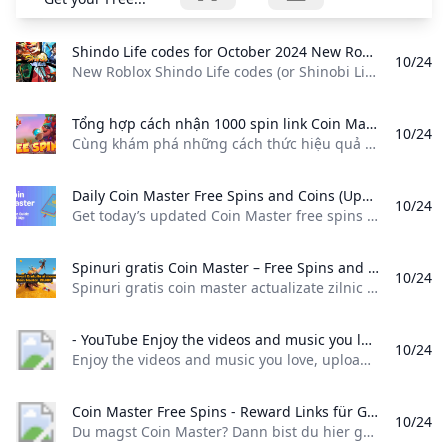
Shindo Life codes for October 2024 New Roblox Shindo Life codes (or Shinobi Life 2 codes) for free spins XP RellCoins and resets. List from RellGames for October 2024.
10/24
New Roblox Shindo Life codes (or Shinobi Life 2 codes) for free spins, XP, RellCoins, and resets. List from RellGames for October 2024. New Roblox Shindo Life codes (or Shinobi Life 2 codes) for free spins, XP, RellCoins, and resets. List from RellGames for October 2024. Here’s everything you need to know in order to redeem a Shindo Life code. Open Shindo Life in Roblox Find ‘Edit’ in the main menu Press the ‘YouTube Code’ button in the top-right corner Type or paste your code into the box Enjoy the freebies!
Tổng hợp cách nhận 1000 spin link Coin Master 2024 hàng ngày Cùng khám phá những cách thức hiệu quả nhất để nhận 1000 spin link coin master 2024 hàng ngày mang lại trải nghiệm chơi game tốt nhất.
10/24
Cùng khám phá những cách thức hiệu quả nhất để nhận 1000 spin link, coin master 2024 hàng ngày mang lại trải nghiệm chơi game tốt nhất. 14/12/2023 25 Spin Lấy ngay 13/12/2023 25 Spin Lấy ngay 13/12/2023 Free Spin Lấy ngay 12/12/2023 25 Spin Lấy ngay 12/12/2023 25 Spin Lấy ngay 12/12/2023 25 Spin Lấy ngay 11/12/2023 25 Spin Lấy ngay 11/12/2023 Free Spin Lấy ngay 10/12/2023 25 Spin Lấy ngay 10/12/2023 25 Spin Lấy ngay 10/12/2023 25 Spin Lấy ngay 9/12/2023 25 Spin Lấy ngay 9/12/2023 Free Spin Lấy ngay 9/12/2023 Free Spin Lấy ngay 8/12/2023 Free Spin Lấy ngay 8/12/2023 Free Spin Lấy ngay 8/12/2023 Free Spin Lấy ngay 7/12/2023 Free Spin Lấy ngay 7/12/2023 Free Spin Lấy ngay 7/12/2023 Free Spin Lấy ngay 7/12/2023 Free Spin Lấy ngay 6/12/2023 Free Spin Lấy ngay 6/12/2023 Free Spin Lấy ngay 6/12/2023 Free Spin Lấy ngay 1000 spin link, coin master 2024 có lợi ích gì?
Daily Coin Master Free Spins and Coins (Updated Today) Get todays updated Coin Master free spins and coins for Android and iOS. Click the links to claim rewards and boost your village. Daily updates for all players.
10/24
Get today’s updated Coin Master free spins and coins for Android and iOS. Click the links to claim rewards and boost your village. Daily updates for all players. Coin Master / By Simple Game Guide / October 24, 2024 October 24, 2024: 25 spins4. 50 spins3. 25 spins2. 25 spins1. 25 spinsOctober 23, 2024: 25 spins5. 25 spins4. 25 spins3. 25 spins2. 25 spins1. 10 spins 5M coinsOctober 22, 2024:
Spinuri gratis Coin Master – Free Spins and Coins Actualizat zilnic Spinuri gratis coin master actualizate zilnic din surse oficiale. Poti obtine multe coins si spins free - gratis accesand aceasta pagina
10/24
Spinuri gratis coin master actualizate zilnic din surse oficiale. Poti obtine multe coins si spins free - gratis, accesand aceasta pagina Este important sa stii ca link-urile ce contin Coin Master Spin Gratuit sunt adunate de pe paginile oficiale de Coin Master, sunt verificate, sigure si functionale ! Am realizat aici Ghidul complet al jucatorului de Coin Master. Pentru spinuri gratis coin master da scroll putin mai jos: Spinuri gratis coin master poti obtine si invitand prietenii sa joace Coin Master sau poti le poti trimite prietenilor tai cadou in joc spinuri gratis coin master iar cand ei primesc iti vor trimite si tie
- YouTube Enjoy the videos and music you love upload original content and share it all with friends family and the world on YouTube.
10/24
Enjoy the videos and music you love, upload original content, and share it all with friends, family, and the world on YouTube.
Coin Master Free Spins - Reward Links für Gratis Spins October 2024 Du magst Coin Master? Dann bist du hier genau richtig! Schnapp dir alle aktuellen Gratis-Spins und Coins aus unserer kostenlosen Link-Liste.
10/24
Du magst Coin Master? Dann bist du hier genau richtig! Schnapp dir alle aktuellen Gratis-Spins und Coins aus unserer kostenlosen Link-Liste. Tags: coin master free spins, coin master spins, coin master spin link, coin master free spin link, coin master links, coin master cheat, coin master daily spins, coin master reward, coin master free daily spins, coin master gift, coinmaster, coin master gratis, coin master free spin deutsch, coin master kostenlose spins