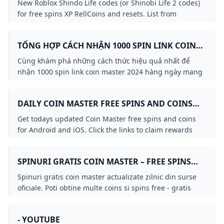
New Roblox Shindo Life codes (or Shinobi Life 2 codes)
for free spins XP RellCoins and resets. List from
RellGames for October 2024.
TỔNG HỢP CÁCH NHẬN 1000 SPIN LINK COIN
MASTER 2024 HÀNG NGÀY
Cùng khám phá những cách thức hiệu quả nhất để
nhận 1000 spin link coin master 2024 hàng ngày mang
lại trải nghiệm chơi game tốt nhất.
DAILY COIN MASTER FREE SPINS AND COINS
(UPDATED TODAY)
Get todays updated Coin Master free spins and coins
for Android and iOS. Click the links to claim rewards
and boost your village. Daily updates for all players.
SPINURI GRATIS COIN MASTER – FREE SPINS
AND COINS ACTUALIZAT ZILNIC
Spinuri gratis coin master actualizate zilnic din surse
oficiale. Poti obtine multe coins si spins free - gratis
accesand aceasta pagina
- YOUTUBE