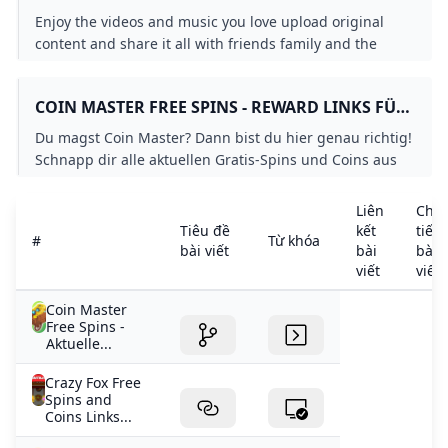
Enjoy the videos and music you love upload original
content and share it all with friends family and the
world on YouTube.
COIN MASTER FREE SPINS - REWARD LINKS FÜR
GRATIS SPINS OCTOBER 2024
Du magst Coin Master? Dann bist du hier genau richtig!
Schnapp dir alle aktuellen Gratis-Spins und Coins aus
unserer kostenlosen Link-Liste.
Liên
Chi
Tiêu đề
kết
tiết
#
Từ khóa
bài viết
bài
bài
viết
viết
Coin Master
Free Spins -
Aktuelle...
Crazy Fox Free
Spins and
Coins Links...