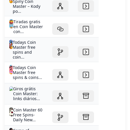
Spiny Coin
Master – Kody
po...
Tiradas gratis
en Coin Master
con...
Todays Coin
Master free
spins and
coin...
Todays Coin
Master free
spins & coins...
Giros grátis
Coin Master:
links diários...
Coin Master 60
Free Spins-
Daily New...