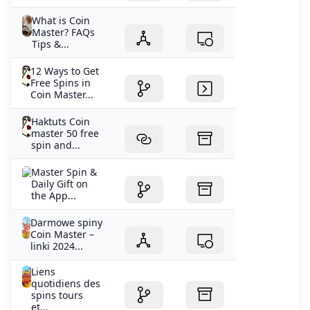
What is Coin
Master? FAQs
Tips &...
12 Ways to Get
Free Spins in
Coin Master...
Haktuts Coin
master 50 free
spin and...
‎Master Spin &
Daily Gift on
the App...
Darmowe spiny
Coin Master –
linki 2024...
Liens
quotidiens des
spins tours
et...