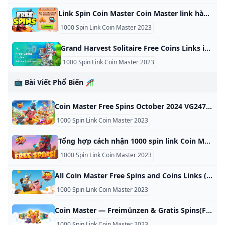
Link Spin Coin Master Coin Master link hàng ngày 25/10/2024 Quantrimang.com sẽ giúp bạn nhận Coin Master Link hàng ngày, code Spin hàng ngày Coin Master mới nhất. Minh Mũm Mĩm 5252Tiếp tục là nhữn
1000 Spin Link Coin Master 2023
Grand Harvest Solitaire Free Coins Links in 2024 - Mobi.gg Take advantage of the many free coins in Solitaire Grand Harvest thanks to our list of links, updated daily! The free coins are yours! Christelle B. Updated October 24, 2024 Codes , Tips Solitaire Grand Harvest is the perfect game for fans of the famous card game Solitaire. But in this title, you don’t just play card games. You also have to build and manage your own farm! If you like the concept, the mix of these two genres will keep you entertained for hours.
1000 Spin Link Coin Master 2023
📺 Bài Viết Phổ Biến 🎢
Coin Master Free Spins October 2024 VG247 Need some extra spins in Coin Master? Then our list of working Coin Master Free Spins Links will help you claim plenty of freebies. Get free Spins and Coins with these daily links. Here’s a list of the working free spins links for Coin Master: Free Spins (NEW!) Spins and Coins (NEW!) Free Spins (NEW!) Free Spins (NEW!) Free Spins (NEW!) Free Spins (NEW!) Free Spins Free Spins Free Spins Free Spins Spins and Coins Free Spins Free Spins Free Spins Free Spins Free Spins Free Spins How to redeem Coin Master Free Spins Links To redeem a free spins link, you just need to tap on it in your browser on the device you have Coin Master installed on.
1000 Spin Link Coin Master 2023
Tổng hợp cách nhận 1000 spin link Coin Master 2024 hàng ngày Cùng khám phá những cách thức hiệu quả nhất để nhận 1000 spin link, coin master 2024 hàng ngày mang lại trải nghiệm chơi game tốt nhất. 14/12/2023 25 Spin Lấy ngay 13/12/2023 25 Spin Lấy ngay 13/12/2023 Free Spin Lấy ngay 12/12/2023 25 Spin Lấy ngay 12/12/2023 25 Spin Lấy ngay 12/12/2023 25 Spin Lấy ngay 11/12/2023 25 Spin Lấy ngay 11/12/2023 Free Spin Lấy ngay 10/12/2023 25 Spin Lấy ngay 10/12/2023 25 Spin Lấy ngay 10/12/2023 25 Spin Lấy ngay 9/12/2023 25 Spin Lấy ngay 9/12/2023 Free Spin Lấy ngay 9/12/2023 Free Spin Lấy ngay 8/12/2023 Free Spin Lấy ngay 8/12/2023 Free Spin Lấy ngay 8/12/2023 Free Spin Lấy ngay 7/12/2023 Free Spin Lấy ngay 7/12/2023 Free Spin Lấy ngay 7/12/2023 Free Spin Lấy ngay 7/12/2023 Free Spin Lấy ngay 6/12/2023 Free Spin Lấy ngay 6/12/2023 Free Spin Lấy ngay 6/12/2023 Free Spin Lấy ngay 1000 spin link, coin master 2024 có lợi ích gì?
1000 Spin Link Coin Master 2023
All Coin Master Free Spins and Coins Links (October 2024) - IGN The latest Coin Master links to net yourself some free spins and coins. The latest Coin Master links to net yourself some free spins and coins. Below is a list of all the currently active and working Coin Master links for free spins and coins in October 2024: Free Spins (NEW!) Free Spins (NEW!) Free Spins and Coins (NEW!) Free Spins (NEW!) Free Spins (NEW!) Free Spins (NEW!) Free Spins Free Spins Free Spins Free Spins Free Spins and Coins Free Spins Free Spins Free Spins Free Spins Free Spins Free Spins How to Claim Free Coin Master Spins and Coins To redeem free spins and coins in Coin Master, click on the links above using an Android or iOS device with Coin Master installed.
1000 Spin Link Coin Master 2023
Coin Master — Freimünzen & Gratis Spins(Free Spins/Free Coins) Täglich aktuelle Boni, Free Spins, Free Coins und frische Links. Jede Menge Features und Spielgeheimnisse für neue und erfahrene Spieler! Coin Master ist ein beliebtes Gelegenheitsspiel des Studios Moon Active. Diese Seite enthält aktuelle Bonusangebote und Tricks des Spiels. Sie werden regelmäßig aktualisiert, so dass jeder Spieler hier leicht Geschenke, Bonusgutscheine, Freispiele und andere Boni finden kann. Für die Nutzung dieser Anreize müssen Sie nichts bezahlen, was ein zusätzlicher Vorteil ist.
1000 Spin Link Coin Master 2023