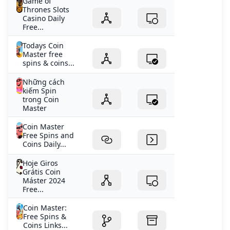
Game of
Thrones Slots
Casino Daily
Free...
Todays Coin
Master free
spins & coins...
Những cách
kiếm Spin
trong Coin
Master
Coin Master
Free Spins and
Coins Daily...
Hoje Giros
Grátis Coin
Máster 2024
Free...
Coin Master:
Free Spins &
Coins Links...