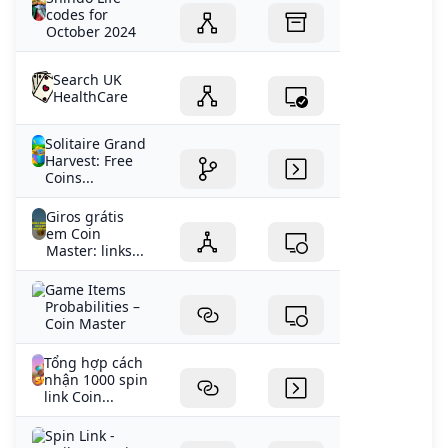
codes for
October 2024
Search UK
HealthCare
Solitaire Grand
Harvest: Free
Coins...
Giros grátis
em Coin
Master: links...
Game Items
Probabilities –
Coin Master
Tổng hợp cách
nhận 1000 spin
link Coin...
‎Spin Link -