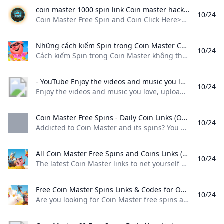
coin master 1000 spin link Coin master hack Masters gift Free cards Coin Master Free Spin and Coin Click Here>> https://toiqulplay.xyz/coinmasterspin Click Here>> https://toiqulplay.xyz/coinmasterspin
10/24
Coin Master Free Spin and Coin Click Here>> https://toiqulplay.xyz/coinmasterspin Click Here>> https://toiqulplay.xyz/coinmasterspin
Những cách kiếm Spin trong Coin Master Cách kiếm Spin trong Coin Master không thiếu chủ yếu là bạn phải chăm chỉ mới có cơ hội nhận được hàng loạt lượt spin. Quantrimang.com đã tổng hợp các cách giúp bạn nhận được hàng loạt lượt quay Coin Master.
10/24
Cách kiếm Spin trong Coin Master không thiếu, chủ yếu là bạn phải chăm chỉ mới có cơ hội nhận được hàng loạ
- YouTube Enjoy the videos and music you love upload original content and share it all with friends family and the world on YouTube.
10/24
Enjoy the videos and music you love, upload original content, and share it all with friends, family, and the world on YouTube.
Coin Master Free Spins - Daily Coin Links (October 2024) Addicted to Coin Master and its spins? You might want to read one to get some freebies.
10/24
Addicted to Coin Master and its spins? You might want to read one to get some freebies. Any updated links for Coin Master free spins? By Josh BrownFreelance Editor & Writer Published: Aug 11, 2022, 3:52 pm Updated: Oct 21, 2024, 4:09 pm - 25 pins 10 spins, 1 million coins 25 spins 25 spins August 30 25 spins 10 spins, 1 million coins August 9 25 spins 25 spins 25 spins 25 spins 25 spins 25 spins 10 spins, 1 million coins May 14 40 spins 70 spins 25 spins 25 spins 25 spins May 13 25 spins 25 spins 25 spins 25 spins 25 spins 60 spins 25 spins 25 spins May 12 25 spins 25 spins 25 spins 25 spins 25 spins 10 spins, 1 million coins 25 spins May 11 May 10 25 spins 25 spins 25 spins 25 spins 25 spins The last set of free spins links there won’t work.
All Coin Master Free Spins and Coins Links (October 2024) - IGN The latest Coin Master links to net yourself some free spins and coins.
10/24
The latest Coin Master links to net yourself some free spins and coins. The latest Coin Master links to net yourself some free spins and coins. Below is a list of all the currently active and working Coin Master links for free spins and coins in October 2024: Free Spins (NEW!) Free Spins (NEW!) Free Spins and Coins (NEW!) Free Spins (NEW!) Free Spins (NEW!) Free Spins (NEW!) Free Spins Free Spins Free Spins Free Spins Free Spins and Coins Free Spins Free Spins Free Spins Free Spins Free Spins Free Spins How to Claim Free Coin Master Spins and Coins To redeem free spins and coins in Coin Master, click on the links above using an Android or iOS device with Coin Master installed.
Free Coin Master Spins Links & Codes for October 2024 Are you looking for Coin Master free spins and promo codes for October 2024? This is the right website for you! We gather all the daily links with free
10/24
Are you looking for Coin Master free spins and promo codes for October 2024? This is the right website for you! We gather all the daily links with free Free Link 2000 Dice of Monopoly Go & Tokens 7 Min Read Stranded Season 2: Release, cast, trailer and more! 9 Min Read NETGEAR: the benefits of a portable router 4 Min Read What are the main differences between expensive and cheap laptops?