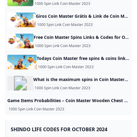
1000 Spin Link Coin Master 2023
Giros Coin Master Grátis & Link de Coin Master Free Spins! Quer saber onde obter Giros grátis no Coin Master? Este é o melhor lugar para encontrá-las diariamente. Nossa lista inclui não apenas os links de hoje, mas também os do passado, então se você perdeu algum, você ainda tem uma chance de coletá-lo! Os links para as últimas Spins grátis Coin Master são coletados dos Last Updated on 24 de outubro de 2024 Data Descripião Link 2024-10-24 25 rodadas Link 2024-10-24 10 rodadas, 1 milhão de moedas Link 2024-10-24 25 rodadas Link 2024-10-24 30 rodadas Link 2024-10-24 10 rodadas, 1 milhão de moedas Link 2024-10-24 25 rodadas Link 2024-10-23 25 rodadas Link 2024-10-23 Dez rodadas e um milhão de moedas Link 2024-10-23 25 rodadas Link 2024-10-23 25 rodadas Link 2024-10-23 25 rodadas Link 2024-10-23 25 rodadas Link 2024-10-23 25 rodadas Link 2024-10-22 30 rodadas Link 2024-10-22 25 rodadas Link 2024-10-22 25 rodadas Link 2024-10-22 25 rodadas Link 2024-10-22 25 rodadas Link 2024-10-21 25 rodadas Link 2024-10-21 25 rodadas Link 2024-10-21 25 rodadas Link 2024-10-21 10 rodadas, 1 milhão de moedas Link 2024-10-21 30 rodadas Link 2024-10-21 25 rodadas Link 2024-10-21 25 rodadas Link Giros Coin Master Gratis
1000 Spin Link Coin Master 2023
Free Coin Master Spins Links & Codes for October 2024 Are you looking for Coin Master free spins and promo codes for October 2024? This is the right website for you! We gather all the daily links with free Free Link 2000 Dice of Monopoly Go & Tokens 7 Min Read Stranded Season 2: Release, cast, trailer and more! 9 Min Read NETGEAR: the benefits of a portable router 4 Min Read What are the main differences between expensive and cheap laptops?
1000 Spin Link Coin Master 2023
Todays Coin Master free spins & coins links (November 2024) Pocket Gamer With each passing day, players can claim a bunch of Coin Master free spins from the game’s Facebook, and let’s be honest - who doesn’t want some? Free spins, free coins and more By Stephen Gregson-Wood|Nov 20iOS + Android|Coin Master TwitterFacebookReddit November 20, 2024 - Updated links, added new onesWith a player base of millions, this is a game that doesn’t shy away from giving out free rewards! With each passing day, players can claim a bunch of Coin Master free spins and coins from the game’s Facebook, and let’s be honest - who doesn’t want some?
1000 Spin Link Coin Master 2023
What is the maximum spins in Coin Master? Thе maximum numbеr of spins that can bе collеctеd in thе Coin Mastеr gamе is **50**.Oct 11, 2023
1000 Spin Link Coin Master 2023
Game Items Probabilities – Coin Master Wooden Chest Golden Chest Magical Chest Mystery Chest Emerald Chest Sapphire Chest Foxy…
1000 Spin Link Coin Master 2023
SHINDO LIFE CODES FOR OCTOBER 2024