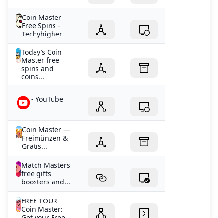
Coin Master
Free Spins -
Techyhigher
Today’s Coin
Master free
spins and
coins...
- YouTube
Coin Master —
Freimünzen &
Gratis...
Match Masters
free gifts
boosters and...
FREE TOUR
Coin Master:
Get your Free...